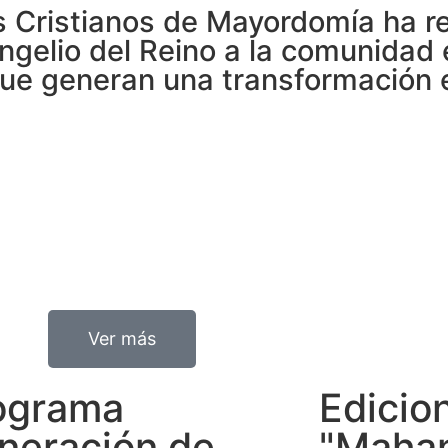
s Cristianos de Mayordomía ha r
angelio del Reino a la comunidad
e generan una transformación es
Ver más
ograma
Edicio
neración de
"Maha