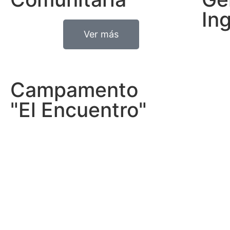
In
Ver más
Campamento
"El Encuentro"