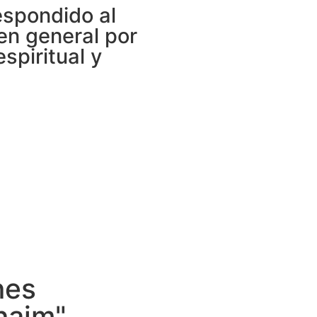
espondido al
 en general por
piritual y
nes
naim"