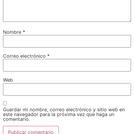
Nombre
*
Correo electrónico
*
Web
Guardar mi nombre, correo electrónico y sitio web en
este navegador para la próxima vez que haga un
comentario.