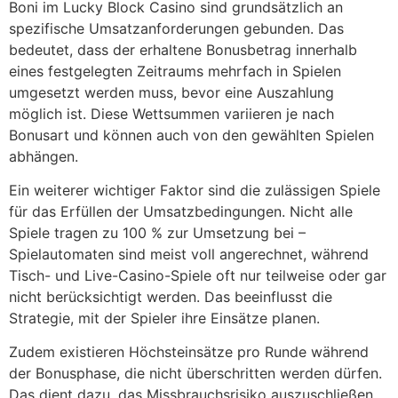
Boni im Lucky Block Casino sind grundsätzlich an
spezifische Umsatzanforderungen gebunden. Das
bedeutet, dass der erhaltene Bonusbetrag innerhalb
eines festgelegten Zeitraums mehrfach in Spielen
umgesetzt werden muss, bevor eine Auszahlung
möglich ist. Diese Wettsummen variieren je nach
Bonusart und können auch von den gewählten Spielen
abhängen.
Ein weiterer wichtiger Faktor sind die zulässigen Spiele
für das Erfüllen der Umsatzbedingungen. Nicht alle
Spiele tragen zu 100 % zur Umsetzung bei –
Spielautomaten sind meist voll angerechnet, während
Tisch- und Live-Casino-Spiele oft nur teilweise oder gar
nicht berücksichtigt werden. Das beeinflusst die
Strategie, mit der Spieler ihre Einsätze planen.
Zudem existieren Höchsteinsätze pro Runde während
der Bonusphase, die nicht überschritten werden dürfen.
Das dient dazu, das Missbrauchsrisiko auszuschließen