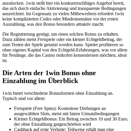
anzulocken. 1win stellt hier ein konkurrenzfähiges Angebot bereit,
das sich durch einfache Aktivierung und transparente Bedingungen
auszeichnet. Im Gegensatz zu vielen Mitbewerbern erfordert 1win
keine komplizierten Codes oder Mindestumsätze vor der ersten
Auszahlung, was den Bonus besonders attraktiv macht.
Die Registrierung genügt, um einen solchen Bonus zu erhalten.
Dazu zählen meist Freispiele oder ein kleiner Echtgeldbetrag, der
zum Testen der Spiele genutzt werden kann. Spieler profitieren so
ohne eigenes Kapital von den Echtgeld-Erfahrungen, was vor allem
für Neulinge, die das Casino risikofrei kennenlernen möchten, ideal
ist.
Die Arten der 1win Bonus ohne
Einzahlung im Überblick
1win bietet verschiedene Bonusformen ohne Einzahlung an.
Typisch sind vor allem:
Freispiele (Free Spins): Kostenlose Drehungen an
ausgewählten Slots, meist mit fairen Umsatzbedingungen
Kleiner Echtgeldbonus: Ein Betrag zwischen 10 und 30 Euro,
der ohne Einzahlung gutgeschrieben wird
Cashback auf erste Verluste: Teilweise erhält man eine