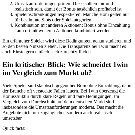
Umsatzanforderungen prüfen: Diese sollten fair und
realistisch sein, damit der Bonus tatsächlich profitabel ist.
Spieleinschränkungen respektieren: Manche Boni gelten nur
für bestimmte Slots oder Spielkategorien.
Kombination mit anderen Aktionen: Bonus ohne Einzahlung
kann oft mit weiteren Aktionen kombiniert werden.
Ein erfahrener Spieler wird diese Bedingungen genau studieren und
so den besten Nutzen ziehen. Die Transparenz bei 1win macht es
auch Einsteigern einfach, sich zurechtzufinden.
Ein kritischer Blick: Wie schneidet 1win
im Vergleich zum Markt ab?
Viele Spieler sind skeptisch gegenüber Boni ohne Einzahlung, da in
der Branche oft versteckte Fallen lauern. Bei 1win überzeugt die
Bonusstruktur durch klare Regeln und faire Bedingungen. Im
Vergleich zum Durchschnitt auf dem deutschen Markt sind
insbesondere die Umsatzanforderungen moderat. Das macht die
Angebote nicht nur zugänglicher, sondern auch realistisch
umsetzbar.
Quick facts: