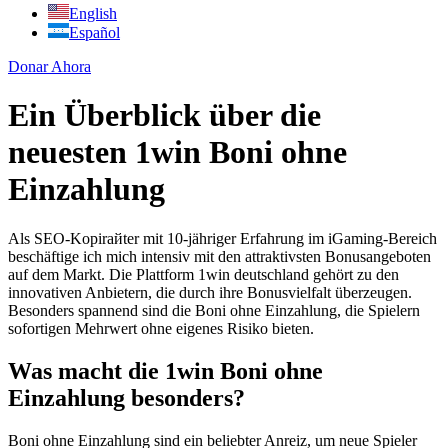
English
Español
Donar Ahora
Ein Überblick über die
neuesten 1win Boni ohne
Einzahlung
Als SEO-Kopiraйter mit 10-jähriger Erfahrung im iGaming-Bereich
beschäftige ich mich intensiv mit den attraktivsten Bonusangeboten
auf dem Markt. Die Plattform 1win deutschland gehört zu den
innovativen Anbietern, die durch ihre Bonusvielfalt überzeugen.
Besonders spannend sind die Boni ohne Einzahlung, die Spielern
sofortigen Mehrwert ohne eigenes Risiko bieten.
Was macht die 1win Boni ohne
Einzahlung besonders?
Boni ohne Einzahlung sind ein beliebter Anreiz, um neue Spieler