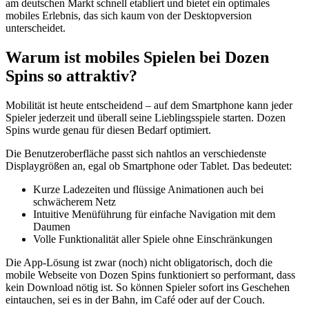
am deutschen Markt schnell etabliert und bietet ein optimales
mobiles Erlebnis, das sich kaum von der Desktopversion
unterscheidet.
Warum ist mobiles Spielen bei Dozen
Spins so attraktiv?
Mobilität ist heute entscheidend – auf dem Smartphone kann jeder
Spieler jederzeit und überall seine Lieblingsspiele starten. Dozen
Spins wurde genau für diesen Bedarf optimiert.
Die Benutzeroberfläche passt sich nahtlos an verschiedenste
Displaygrößen an, egal ob Smartphone oder Tablet. Das bedeutet:
Kurze Ladezeiten und flüssige Animationen auch bei
schwächerem Netz
Intuitive Menüführung für einfache Navigation mit dem
Daumen
Volle Funktionalität aller Spiele ohne Einschränkungen
Die App-Lösung ist zwar (noch) nicht obligatorisch, doch die
mobile Webseite von Dozen Spins funktioniert so performant, dass
kein Download nötig ist. So können Spieler sofort ins Geschehen
eintauchen, sei es in der Bahn, im Café oder auf der Couch.