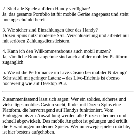
2. Sind alle Spiele auf dem Handy verfügbar?
Ja, das gesamte Portfolio ist für mobile Geräte angepasst und steht
uneingeschränkt bereit.
3. Wie sicher sind Einzahlungen über das Handy?
Dozen Spins nutzt moderne SSL-Verschlüsselung und arbeitet nur
mit seriösen Zahlungsdienstleistern.
4. Kann ich den Willkommensbonus auch mobil nutzen?
Ja, sämtliche Bonusangebote sind auch auf der mobilen Plattform
zugänglich.
5. Wie ist die Performance im Live-Casino bei mobiler Nutzung?
Sehr stabil mit geringer Latenz – das Live-Erlebnis ist ebenso
hochwertig wie auf Desktop-PCs.
Zusammenfassend lässt sich sagen: Wer ein solides, sicheres und
vielseitiges mobiles Casino sucht, findet mit Dozen Spins eine
Plattform, die hervorragend auf Handys funktioniert. Vom
Einloggen bis zur Auszahlung werden alle Prozesse bequem und
schnell abgewickelt. Das mobile Angebot ist gelungen und erfüllt
die Erwartungen moderner Spieler. Wer unterwegs spielen möchte,
ist hier bestens aufgehoben.