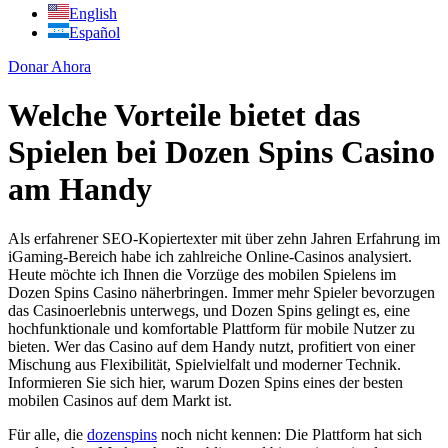
English
Español
Donar Ahora
Welche Vorteile bietet das
Spielen bei Dozen Spins Casino
am Handy
Als erfahrener SEO-Kopiertexter mit über zehn Jahren Erfahrung im
iGaming-Bereich habe ich zahlreiche Online-Casinos analysiert.
Heute möchte ich Ihnen die Vorzüge des mobilen Spielens im
Dozen Spins Casino näherbringen. Immer mehr Spieler bevorzugen
das Casinoerlebnis unterwegs, und Dozen Spins gelingt es, eine
hochfunktionale und komfortable Plattform für mobile Nutzer zu
bieten. Wer das Casino auf dem Handy nutzt, profitiert von einer
Mischung aus Flexibilität, Spielvielfalt und moderner Technik.
Informieren Sie sich hier, warum Dozen Spins eines der besten
mobilen Casinos auf dem Markt ist.
Für alle, die
dozenspins
noch nicht kennen: Die Plattform hat sich