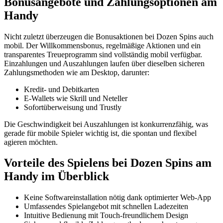
Bonusangebote und Zahlungsoptionen am
Handy
Nicht zuletzt überzeugen die Bonusaktionen bei Dozen Spins auch
mobil. Der Willkommensbonus, regelmäßige Aktionen und ein
transparentes Treueprogramm sind vollständig mobil verfügbar.
Einzahlungen und Auszahlungen laufen über dieselben sicheren
Zahlungsmethoden wie am Desktop, darunter:
Kredit- und Debitkarten
E-Wallets wie Skrill und Neteller
Sofortüberweisung und Trustly
Die Geschwindigkeit bei Auszahlungen ist konkurrenzfähig, was
gerade für mobile Spieler wichtig ist, die spontan und flexibel
agieren möchten.
Vorteile des Spielens bei Dozen Spins am
Handy im Überblick
Keine Softwareinstallation nötig dank optimierter Web-App
Umfassendes Spielangebot mit schnellen Ladezeiten
Intuitive Bedienung mit Touch-freundlichem Design