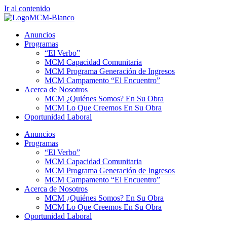
Ir al contenido
Anuncios
Programas
“El Verbo”
MCM Capacidad Comunitaria
MCM Programa Generación de Ingresos
MCM Campamento “El Encuentro”
Acerca de Nosotros
MCM ¿Quiénes Somos? En Su Obra
MCM Lo Que Creemos En Su Obra
Oportunidad Laboral
Anuncios
Programas
“El Verbo”
MCM Capacidad Comunitaria
MCM Programa Generación de Ingresos
MCM Campamento “El Encuentro”
Acerca de Nosotros
MCM ¿Quiénes Somos? En Su Obra
MCM Lo Que Creemos En Su Obra
Oportunidad Laboral