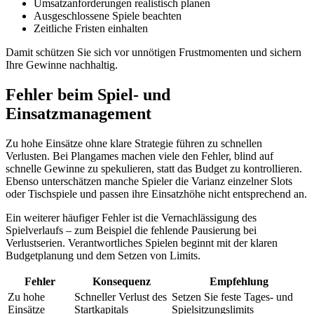
Umsatzanforderungen realistisch planen
Ausgeschlossene Spiele beachten
Zeitliche Fristen einhalten
Damit schützen Sie sich vor unnötigen Frustmomenten und sichern
Ihre Gewinne nachhaltig.
Fehler beim Spiel- und
Einsatzmanagement
Zu hohe Einsätze ohne klare Strategie führen zu schnellen
Verlusten. Bei Plangames machen viele den Fehler, blind auf
schnelle Gewinne zu spekulieren, statt das Budget zu kontrollieren.
Ebenso unterschätzen manche Spieler die Varianz einzelner Slots
oder Tischspiele und passen ihre Einsatzhöhe nicht entsprechend an.
Ein weiterer häufiger Fehler ist die Vernachlässigung des
Spielverlaufs – zum Beispiel die fehlende Pausierung bei
Verlustserien. Verantwortliches Spielen beginnt mit der klaren
Budgetplanung und dem Setzen von Limits.
Fehler
Konsequenz
Empfehlung
Zu hohe
Schneller Verlust des
Setzen Sie feste Tages- und
Einsätze
Startkapitals
Spielsitzungslimits