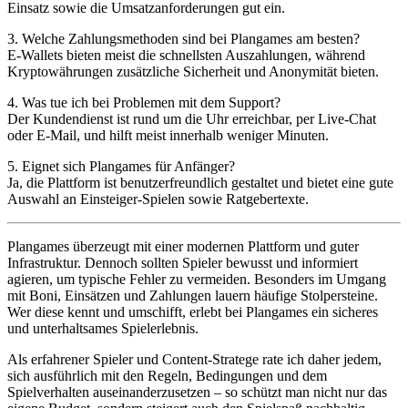
Einsatz sowie die Umsatzanforderungen gut ein.
3. Welche Zahlungsmethoden sind bei Plangames am besten?
E-Wallets bieten meist die schnellsten Auszahlungen, während
Kryptowährungen zusätzliche Sicherheit und Anonymität bieten.
4. Was tue ich bei Problemen mit dem Support?
Der Kundendienst ist rund um die Uhr erreichbar, per Live-Chat
oder E-Mail, und hilft meist innerhalb weniger Minuten.
5. Eignet sich Plangames für Anfänger?
Ja, die Plattform ist benutzerfreundlich gestaltet und bietet eine gute
Auswahl an Einsteiger-Spielen sowie Ratgebertexte.
Plangames überzeugt mit einer modernen Plattform und guter
Infrastruktur. Dennoch sollten Spieler bewusst und informiert
agieren, um typische Fehler zu vermeiden. Besonders im Umgang
mit Boni, Einsätzen und Zahlungen lauern häufige Stolpersteine.
Wer diese kennt und umschifft, erlebt bei Plangames ein sicheres
und unterhaltsames Spielerlebnis.
Als erfahrener Spieler und Content-Stratege rate ich daher jedem,
sich ausführlich mit den Regeln, Bedingungen und dem
Spielverhalten auseinanderzusetzen – so schützt man nicht nur das