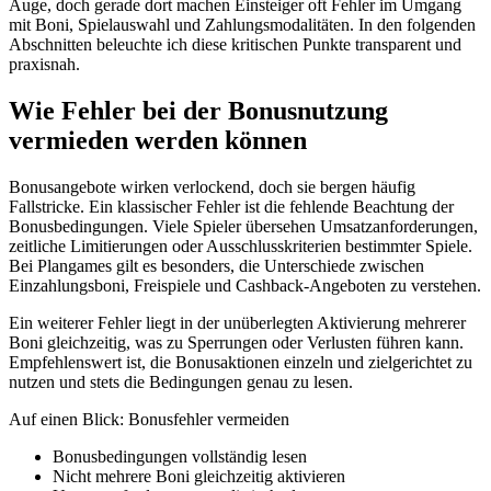
Auge, doch gerade dort machen Einsteiger oft Fehler im Umgang
mit Boni, Spielauswahl und Zahlungsmodalitäten. In den folgenden
Abschnitten beleuchte ich diese kritischen Punkte transparent und
praxisnah.
Wie Fehler bei der Bonusnutzung
vermieden werden können
Bonusangebote wirken verlockend, doch sie bergen häufig
Fallstricke. Ein klassischer Fehler ist die fehlende Beachtung der
Bonusbedingungen. Viele Spieler übersehen Umsatzanforderungen,
zeitliche Limitierungen oder Ausschlusskriterien bestimmter Spiele.
Bei Plangames gilt es besonders, die Unterschiede zwischen
Einzahlungsboni, Freispiele und Cashback-Angeboten zu verstehen.
Ein weiterer Fehler liegt in der unüberlegten Aktivierung mehrerer
Boni gleichzeitig, was zu Sperrungen oder Verlusten führen kann.
Empfehlenswert ist, die Bonusaktionen einzeln und zielgerichtet zu
nutzen und stets die Bedingungen genau zu lesen.
Auf einen Blick: Bonusfehler vermeiden
Bonusbedingungen vollständig lesen
Nicht mehrere Boni gleichzeitig aktivieren