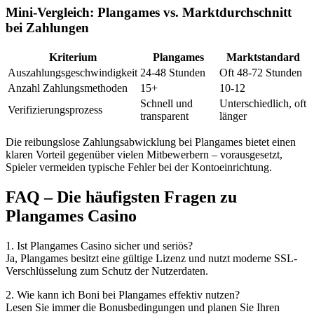
Mini-Vergleich: Plangames vs. Marktdurchschnitt
bei Zahlungen
Kriterium
Plangames
Marktstandard
Auszahlungsgeschwindigkeit
24-48 Stunden
Oft 48-72 Stunden
Anzahl Zahlungsmethoden
15+
10-12
Schnell und
Unterschiedlich, oft
Verifizierungsprozess
transparent
länger
Die reibungslose Zahlungsabwicklung bei Plangames bietet einen
klaren Vorteil gegenüber vielen Mitbewerbern – vorausgesetzt,
Spieler vermeiden typische Fehler bei der Kontoeinrichtung.
FAQ – Die häufigsten Fragen zu
Plangames Casino
1. Ist Plangames Casino sicher und seriös?
Ja, Plangames besitzt eine gültige Lizenz und nutzt moderne SSL-
Verschlüsselung zum Schutz der Nutzerdaten.
2. Wie kann ich Boni bei Plangames effektiv nutzen?
Lesen Sie immer die Bonusbedingungen und planen Sie Ihren