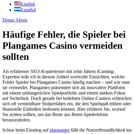
English
Español
Donar Ahora
Häufige Fehler, die Spieler bei
Plangames Casino vermeiden
sollten
Als erfahrener SEO-Kopiertexter mit zehn Jahren iGaming-
Expertise teile ich in diesem Artikel wertvolle Einsichten, welche
Fehler Spieler bei Plangames Casino häufig machen – und wie man
sie vermeidet. Plangames präsentiert sich als innovative Plattform
mit einem umfangreichen Spielportfolio und einem starken Fokus
auf Sicherheit. Doch gerade bei beliebten Online-Casinos schleichen
sich oft vermeidbare Stolperfallen ein, die den Spielspaß trüben oder
finanzielle Einbußen bedeuten können. Hier erfahren Sie, worauf
Sie achten sollten, um das Beste aus Ihrem Spielerlebnis
herauszuholen.
Schon beim Einstieg auf
plangames
fällt die Nutzerfreundlichkeit ins