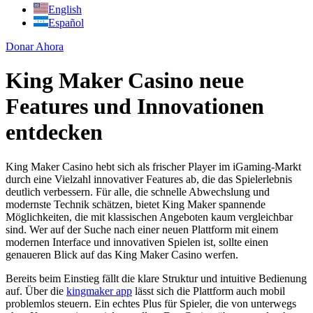
English
Español
Donar Ahora
King Maker Casino neue
Features und Innovationen
entdecken
King Maker Casino hebt sich als frischer Player im iGaming-Markt
durch eine Vielzahl innovativer Features ab, die das Spielerlebnis
deutlich verbessern. Für alle, die schnelle Abwechslung und
modernste Technik schätzen, bietet King Maker spannende
Möglichkeiten, die mit klassischen Angeboten kaum vergleichbar
sind. Wer auf der Suche nach einer neuen Plattform mit einem
modernen Interface und innovativen Spielen ist, sollte einen
genaueren Blick auf das King Maker Casino werfen.
Bereits beim Einstieg fällt die klare Struktur und intuitive Bedienung
auf. Über die
kingmaker app
lässt sich die Plattform auch mobil
problemlos steuern. Ein echtes Plus für Spieler, die von unterwegs