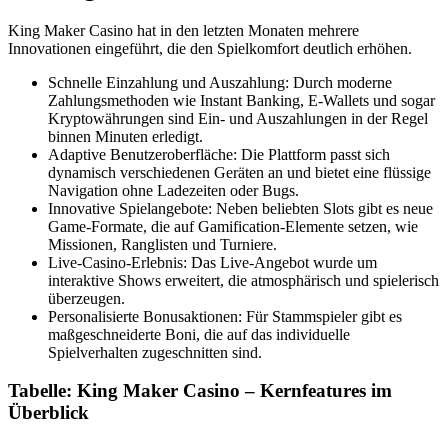
King Maker Casino hat in den letzten Monaten mehrere
Innovationen eingeführt, die den Spielkomfort deutlich erhöhen.
Schnelle Einzahlung und Auszahlung: Durch moderne
Zahlungsmethoden wie Instant Banking, E-Wallets und sogar
Kryptowährungen sind Ein- und Auszahlungen in der Regel
binnen Minuten erledigt.
Adaptive Benutzeroberfläche: Die Plattform passt sich
dynamisch verschiedenen Geräten an und bietet eine flüssige
Navigation ohne Ladezeiten oder Bugs.
Innovative Spielangebote: Neben beliebten Slots gibt es neue
Game-Formate, die auf Gamification-Elemente setzen, wie
Missionen, Ranglisten und Turniere.
Live-Casino-Erlebnis: Das Live-Angebot wurde um
interaktive Shows erweitert, die atmosphärisch und spielerisch
überzeugen.
Personalisierte Bonusaktionen: Für Stammspieler gibt es
maßgeschneiderte Boni, die auf das individuelle
Spielverhalten zugeschnitten sind.
Tabelle: King Maker Casino – Kernfeatures im
Überblick