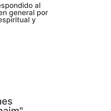
espondido al
 en general por
piritual y
nes
naim"