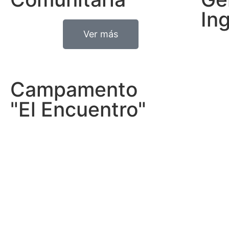
In
Ver más
Campamento
"El Encuentro"