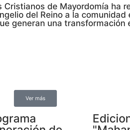
s Cristianos de Mayordomía ha r
angelio del Reino a la comunidad
e generan una transformación es
Ver más
ograma
Edicio
neración de
"Maha